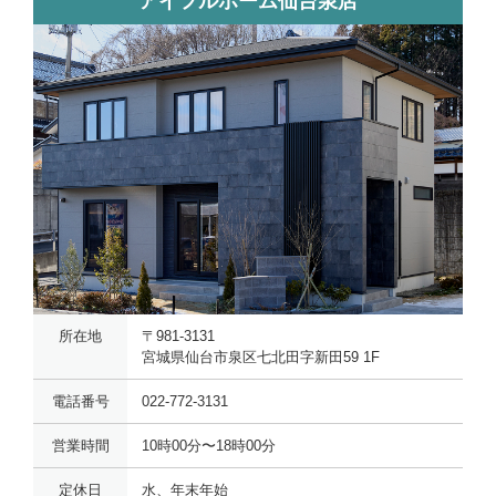
アイフルホーム仙台泉店
所在地
〒981-3131
宮城県仙台市泉区七北田字新田59 1F
電話番号
022-772-3131
営業時間
10時00分〜18時00分
定休日
水、年末年始