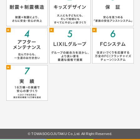
© TOWASOGOJUTAKU Co.,Ltd. All Right Reserved.