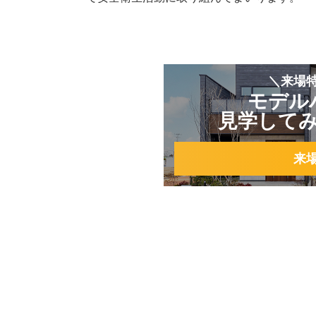
＼来場
モデル
見学して
来