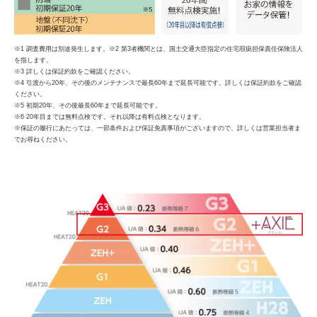
※1 調査費用は別途発生します。※2 第3者機関とは、国土交通大臣指定の住宅瑕疵担保責任保険法人
を指します。
※3 詳しくは保証約款をご確認ください。
※4 引渡から20年、その後のメンテナンスで最長60年まで延長可能です。詳しくは保証約款をご確認
ください。
※5 初期20年、その後最長60年まで延長可能です。
※6 20年目までは無料点検です。それ以降は有料点検となります。
※保証の履行にあたっては、一部条件および保証免責事項がございますので、詳しくは営業担当者ま
でお尋ねください。