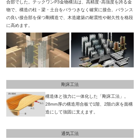
合部でした。テックワンP3金物構法は、高精度･高強度を誇る金
物で、構造の柱・梁・土台をバラつきなく確実に接合。バランス
の良い接合部を保つ剛構造で、木造建築の耐震性や耐久性を格段
に高めます。
剛床工法
構造体と強力に一体化した「剛床工法」。
28mm厚の構造用合板で1階、2階の床を面構
造にして強固に支えます。
通気工法