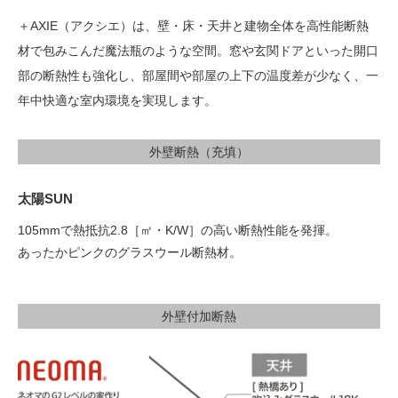
＋AXIE（アクシエ）は、壁・床・天井と建物全体を高性能断熱
材で包みこんだ魔法瓶のような空間。窓や玄関ドアといった開口
部の断熱性も強化し、部屋間や部屋の上下の温度差が少なく、一
年中快適な室内環境を実現します。
外壁断熱（充填）
太陽SUN
105mmで熱抵抗2.8［㎡・K/W］の高い断熱性能を発揮。
あったかピンクのグラスウール断熱材。
外壁付加断熱