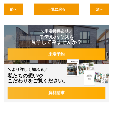
前へ
一覧に戻る
次へ
＼来場特典あり／
モデルハウスを
見学してみませんか？
来場予約
＼より詳しく知れる／
私たちの想いや
こだわりをご覧ください。
資料請求