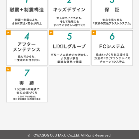
© TOWASOGOJUTAKU Co.,Ltd. All Right Reserved.