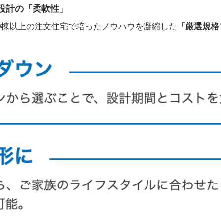
由設計の「柔軟性」
7,000棟以上の注文住宅で培ったノウハウを凝縮した
「厳選規格