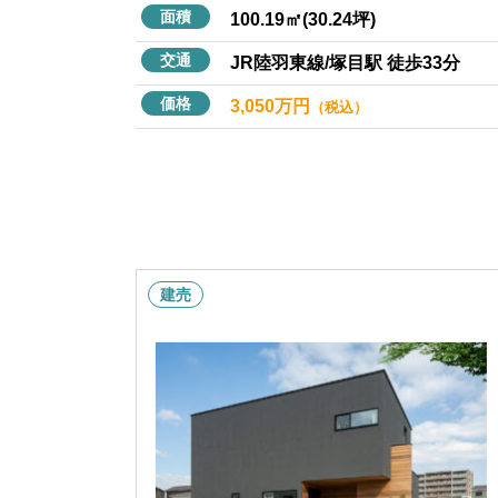
面積
100.19㎡(30.24坪)
交通
JR陸羽東線/塚目駅 徒歩33分
価格
3,050万円
（税込）
建売