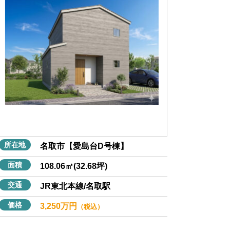
所在地
名取市【愛島台D号棟】
面積
108.06㎡(32.68坪)
交通
JR東北本線/名取駅
価格
3,250万円
（税込）