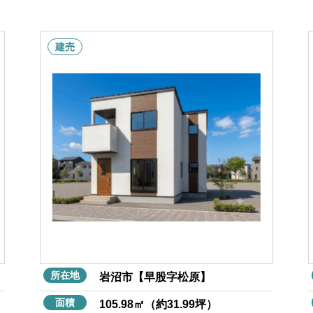
建売
所在地
岩沼市【早股字松原】
面積
105.98㎡（約31.99坪）