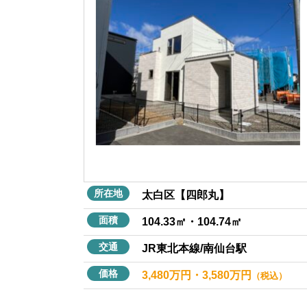
所在地
太白区【四郎丸】
面積
104.33㎡・104.74㎡
交通
JR東北本線/南仙台駅
価格
3,480万円・3,580万円
（税込）