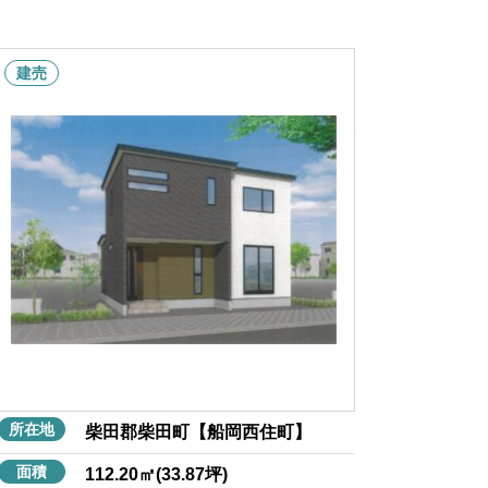
建売
所在地
柴田郡柴田町【船岡西住町】
面積
112.20㎡(33.87坪)