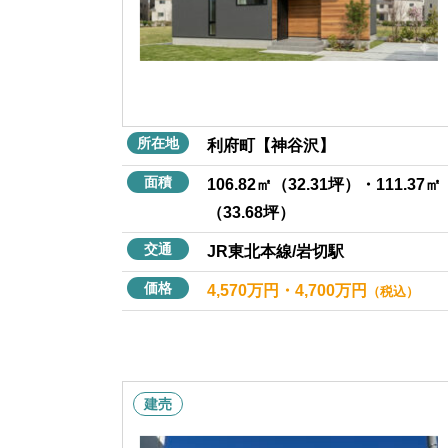
所在地
利府町【神谷沢】
面積
106.82㎡（32.31坪）・111.37㎡
（33.68坪）
交通
JR東北本線/岩切駅
価格
4,570万円・4,700万円
（税込）
建売