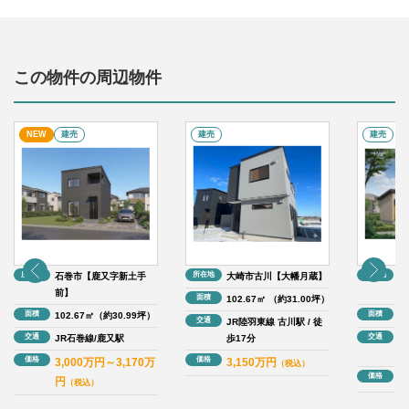
この物件の周辺物件
NEW
建売
建売
建売
所在地
所在地
所在地
石巻市【鹿又字新土手
大崎市古川【大幡月蔵】
大
前】
上
面積
102.67㎡ （約31.00坪）
面積
面積
102.67㎡（約30.99坪）
11
交通
JR陸羽東線 古川駅 / 徒
交通
交通
JR石巻線/鹿又駅
歩17分
J
2
価格
価格
3,000万円～3,170万
3,150万円
（税込）
価格
3
円
（税込）