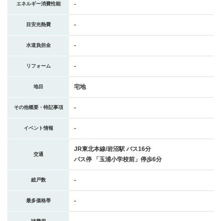
-
エネルギー消費性能
-
目安光熱費
-
水道負担金
-
リフォーム
宅地
地目
-
その他概要・特記事項
-
イベント情報
JR東北本線/岩沼駅 バス16分
交通
バス停 「玉浦小学校前」停歩6分
-
総戸数
-
最多価格帯