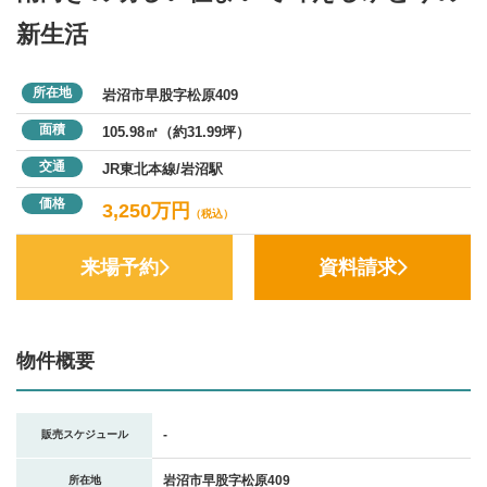
新生活
所在地
岩沼市早股字松原409
面積
105.98㎡（約31.99坪）
交通
JR東北本線/岩沼駅
価格
3,250万円
（税込）
来場予約
資料請求
物件概要
-
販売スケジュール
岩沼市早股字松原409
所在地