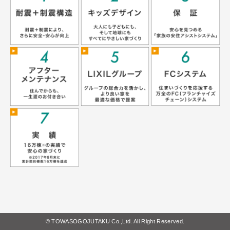
© TOWASOGOJUTAKU Co.,Ltd. All Right Reserved.