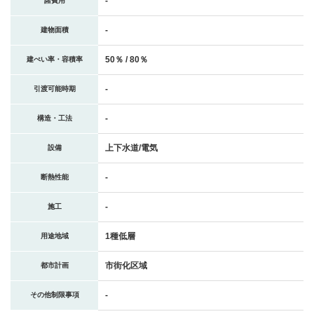
-
諸費用
-
建物面積
50％ / 80％
建ぺい率・容積率
-
引渡可能時期
-
構造・工法
上下水道/電気
設備
-
断熱性能
-
施工
1種低層
用途地域
市街化区域
都市計画
-
その他制限事項