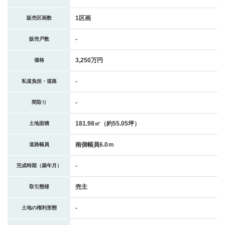
1区画
販売区画数
-
販売戸数
3,250万円
価格
-
私道負担・道路
-
間取り
181.98㎡（約55.05坪）
土地面積
南側幅員6.0ｍ
道路幅員
-
完成時期（築年月）
売主
取引態様
-
土地の権利形態