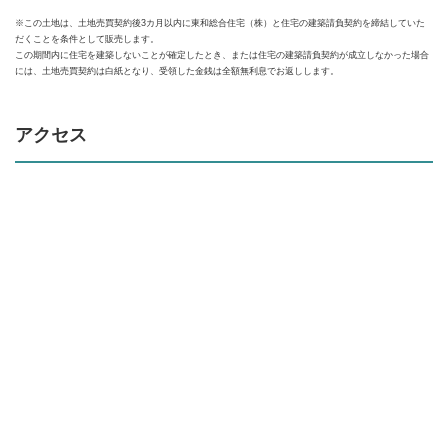
※この土地は、土地売買契約後3カ月以内に東和総合住宅（株）と住宅の建築請負契約を締結していた
だくことを条件として販売します。
この期間内に住宅を建築しないことが確定したとき、または住宅の建築請負契約が成立しなかった場合
には、土地売買契約は白紙となり、受領した金銭は全額無利息でお返しします。
アクセス