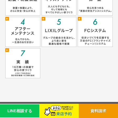
© TOWASOGOJUTAKU Co.,Ltd. All Right Reserved.
LINE相談する
資料請求