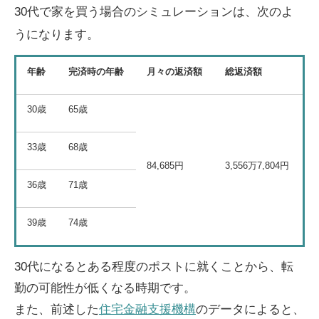
30代で家を買う場合のシミュレーションは、次のよ
うになります。
年齢
完済時の年齢
月々の返済額
総返済額
30歳
65歳
33歳
68歳
84,685円
3,556万7,804円
36歳
71歳
39歳
74歳
30代になるとある程度のポストに就くことから、転
勤の可能性が低くなる時期です。
また、前述した
住宅金融支援機構
のデータによると、