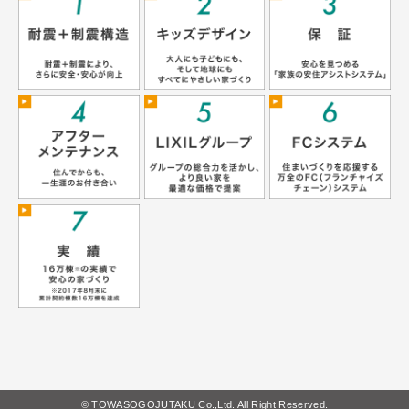
© TOWASOGOJUTAKU Co.,Ltd. All Right Reserved.