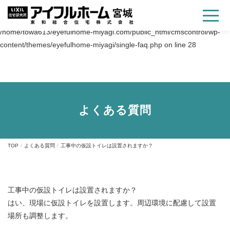
Warning
: Trying to access array offset on value of type bool in
/home/towa613/eyefulhome-miyagi.com/public_html/cmscontrol/wp-
content/themes/eyefulhome-miyagi/single-faq.php
on line
28
よくある質問
TOP
よくある質問
工事中の仮設トイレは設置されますか？
工事中の仮設トイレは設置されますか？
はい、現場に仮設トイレを設置します。周辺環境に配慮して設置
場所も調整します。