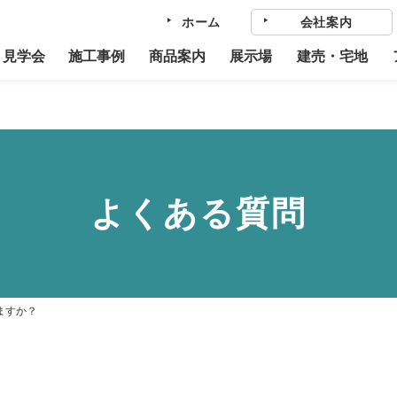
ホーム
会社案内
home/towa613/eyefulhome-miyagi.com/public_html/cmscontrol/w
・見学会
施工事例
商品案内
展示場
建売・宅地
よくある質問
ますか？