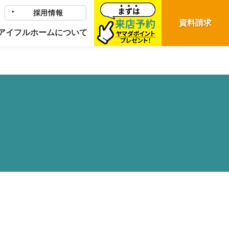
採用情報
p-content/themes/eyefulhome-miyagi/single-faq.php
on line
28
資料請求
アイフルホームについて