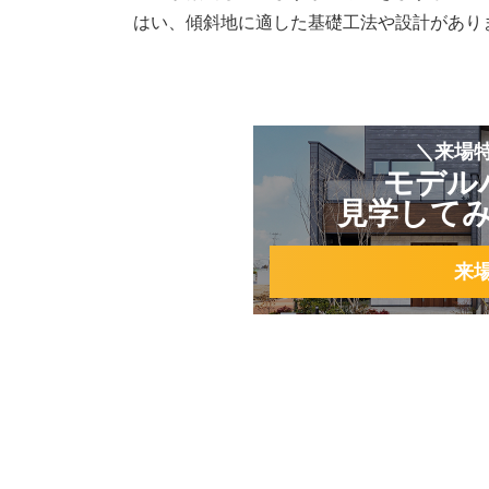
はい、傾斜地に適した基礎工法や設計があり
＼来場
モデル
見学して
来