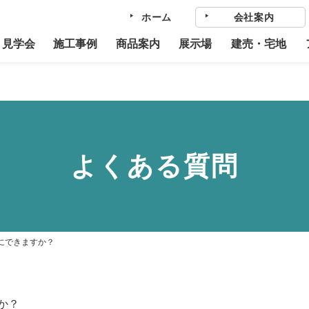
ホーム
会社案内
home/towa613/eyefulhome-miyagi.com/public_html/cmscontrol/w
・見学会
施工事例
商品案内
展示場
建売・宅地
よくある質問
にできますか？
か？