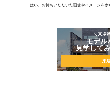
はい、お持ちいただいた画像やイメージを参
＼来場
モデル
見学して
来