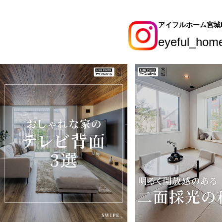
アイフルホーム宮城In
eyeful_hom