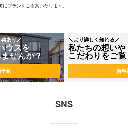
考にプランをご提案いたします。
特典あり／
＼より詳しく知れる／
ハウスを
私たちの想いや
みませんか？
こだわりをご覧
場予約
資料
SNS