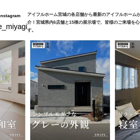
アイフルホーム宮城の各店舗から最新のアイフルホームが
stagram
介！宮城県内6店舗と15棟の展示場で、皆様のご来場を
e_miyagi
す。