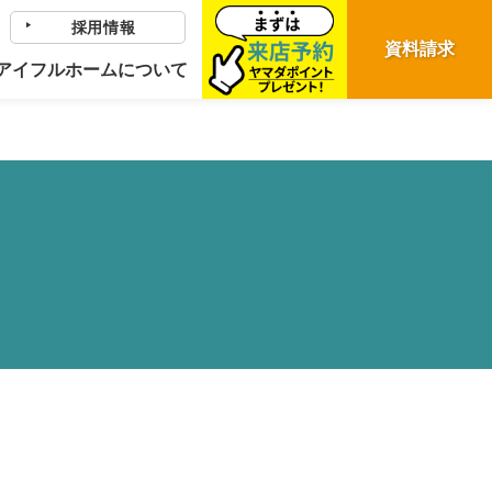
採用情報
p-content/themes/eyefulhome-miyagi/single-faq.php
on line
28
資料請求
アイフルホームについて