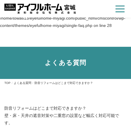
Warning
: Trying to access array offset on value of type bool in
/home/towa613/eyefulhome-miyagi.com/public_html/cmscontrol/wp-
content/themes/eyefulhome-miyagi/single-faq.php
on line
28
よくある質問
TOP
よくある質問
防音リフォームはどこまで対応できますか？
防音リフォームはどこまで対応できますか？
壁・床・天井の遮音対策や二重窓の設置など幅広く対応可能で
す。