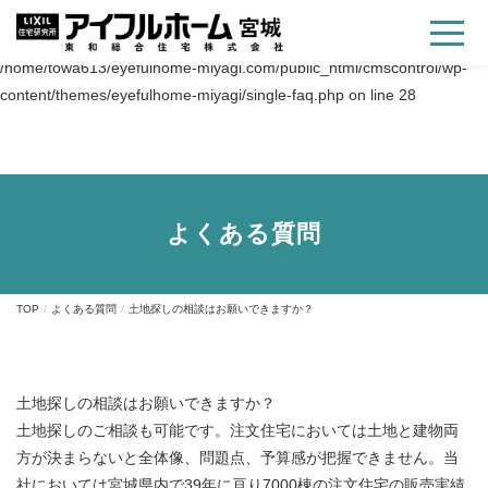
Warning
: Trying to access array offset on value of type bool in
/home/towa613/eyefulhome-miyagi.com/public_html/cmscontrol/wp-
content/themes/eyefulhome-miyagi/single-faq.php
on line
28
よくある質問
TOP
よくある質問
土地探しの相談はお願いできますか？
土地探しの相談はお願いできますか？
土地探しのご相談も可能です。注文住宅においては土地と建物両
方が決まらないと全体像、問題点、予算感が把握できません。当
社においては宮城県内で39年に亘り7000棟の注文住宅の販売実績