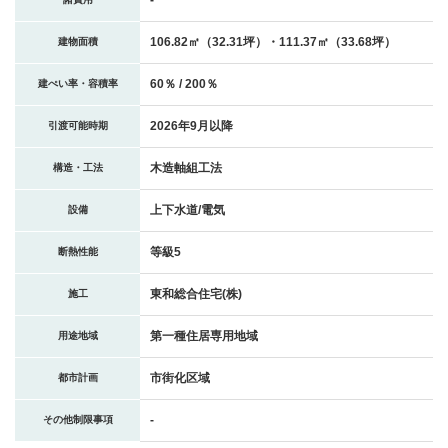
106.82㎡（32.31坪）・111.37㎡（33.68坪）
建物面積
60％ / 200％
建ぺい率・容積率
2026年9月以降
引渡可能時期
木造軸組工法
構造・工法
上下水道/電気
設備
等級5
断熱性能
東和総合住宅(株)
施工
第一種住居専用地域
用途地域
市街化区域
都市計画
-
その他制限事項