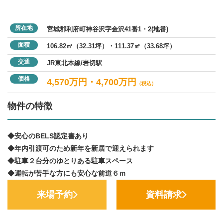
所在地
宮城郡利府町神谷沢字金沢41番1・2(地番)
面積
106.82㎡（32.31坪）・111.37㎡（33.68坪）
交通
JR東北本線/岩切駅
価格
4,570万円・4,700万円
（税込）
物件の特徴
◆安心のBELS認定書あり
◆年内引渡可のため新年を新居で迎えられます
◆駐車２台分のゆとりある駐車スペース
◆運転が苦手な方にも安心な前道６ｍ
来場予約
資料請求