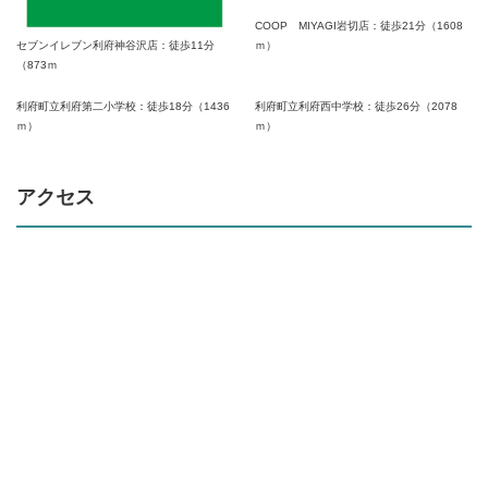
COOP MIYAGI岩切店：徒歩21分（1608
セブンイレブン利府神谷沢店：徒歩11分
ｍ）
（873ｍ
利府町立利府第二小学校：徒歩18分（1436
利府町立利府西中学校：徒歩26分（2078
ｍ）
ｍ）
アクセス