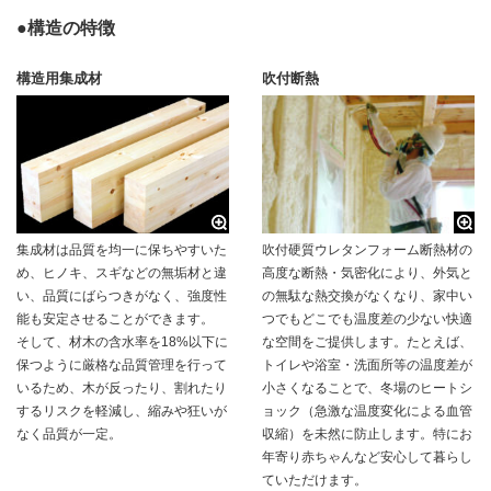
●構造の特徴
構造用集成材
吹付断熱
集成材は品質を均一に保ちやすいた
吹付硬質ウレタンフォーム断熱材の
め、ヒノキ、スギなどの無垢材と違
高度な断熱・気密化により、外気と
い、品質にばらつきがなく、強度性
の無駄な熱交換がなくなり、家中い
能も安定させることができます。
つでもどこでも温度差の少ない快適
そして、材木の含水率を18%以下に
な空間をご提供します。たとえば、
保つように厳格な品質管理を行って
トイレや浴室・洗面所等の温度差が
いるため、木が反ったり、割れたり
小さくなることで、冬場のヒートシ
するリスクを軽減し、縮みや狂いが
ョック（急激な温度変化による血管
なく品質が一定。
収縮）を未然に防止します。特にお
年寄り赤ちゃんなど安心して暮らし
ていただけます。