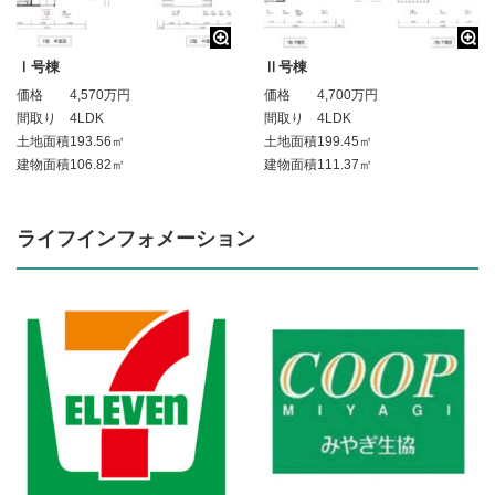
Ⅰ号棟
Ⅱ号棟
価格
4,570万円
価格
4,700万円
間取り
4LDK
間取り
4LDK
土地面積
193.56㎡
土地面積
199.45㎡
建物面積
106.82㎡
建物面積
111.37㎡
ライフインフォメーション