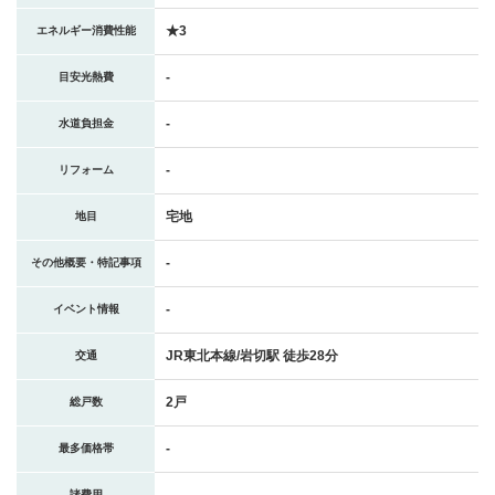
★3
エネルギー消費性能
-
目安光熱費
-
水道負担金
-
リフォーム
宅地
地目
-
その他概要・特記事項
-
イベント情報
JR東北本線/岩切駅 徒歩28分
交通
2戸
総戸数
-
最多価格帯
-
諸費用