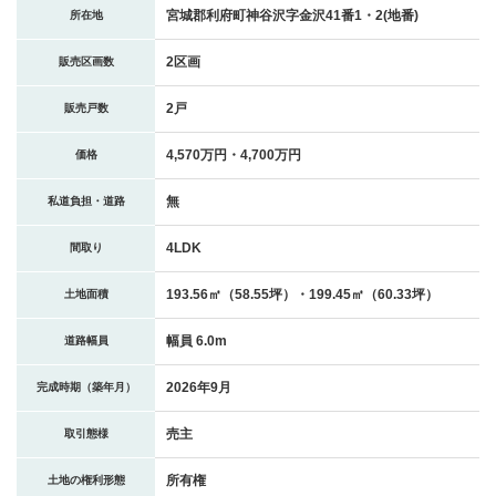
宮城郡利府町神谷沢字金沢41番1・2(地番)
所在地
2区画
販売区画数
2戸
販売戸数
4,570万円・4,700万円
価格
無
私道負担・道路
4LDK
間取り
193.56㎡（58.55坪）・199.45㎡（60.33坪）
土地面積
幅員 6.0m
道路幅員
2026年9月
完成時期（築年月）
売主
取引態様
所有権
土地の権利形態