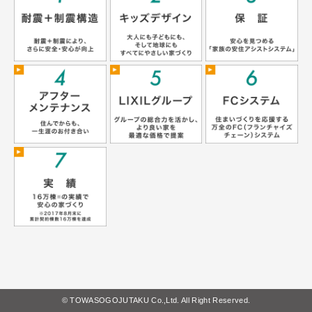
© TOWASOGOJUTAKU Co.,Ltd. All Right Reserved.