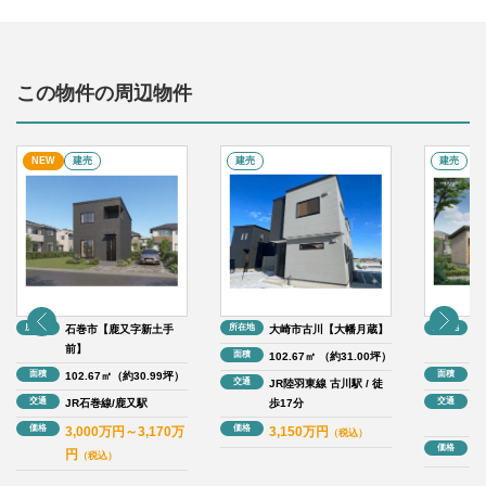
この物件の周辺物件
NEW
建売
建売
建売
所在地
所在地
所在地
石巻市【鹿又字新土手
大崎市古川【大幡月蔵】
大
前】
上
面積
102.67㎡ （約31.00坪）
面積
面積
102.67㎡（約30.99坪）
11
交通
JR陸羽東線 古川駅 / 徒
交通
交通
JR石巻線/鹿又駅
歩17分
J
2
価格
価格
3,000万円～3,170万
3,150万円
（税込）
価格
3
円
（税込）