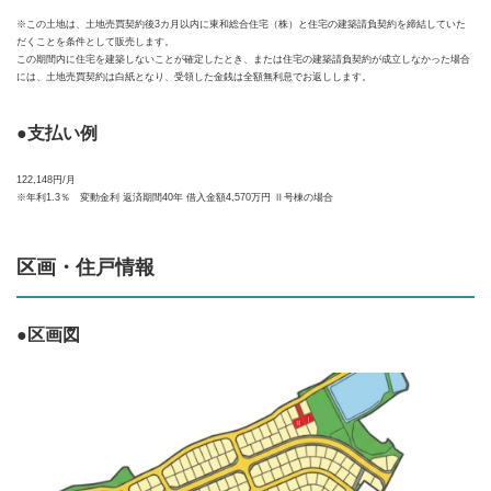
※この土地は、土地売買契約後3カ月以内に東和総合住宅（株）と住宅の建築請負契約を締結していた
だくことを条件として販売します。
この期間内に住宅を建築しないことが確定したとき、または住宅の建築請負契約が成立しなかった場合
には、土地売買契約は白紙となり、受領した金銭は全額無利息でお返しします。
●支払い例
122,148円/月
※年利1.3％ 変動金利 返済期間40年 借入金額4,570万円 Ⅱ号棟の場合
区画・住戸情報
●区画図