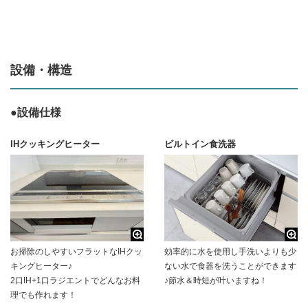
設備・構造
●設備仕様
IHクッキングヒーター
ビルトイン食洗器
お掃除のしやすいフラットなIHクッ
効率的に水を使用し手洗いよりも少
キングヒーター♪
ない水で食器を洗うことができます
2口IH+1口ラジエントでどんなお料
♪節水＆時短が叶いますね！
理でも作れます！